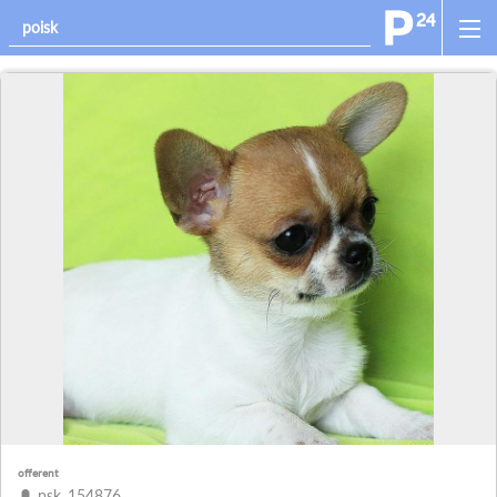
offerent
psk_154876