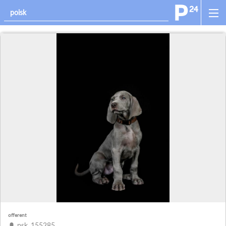
offerent
psk_155285