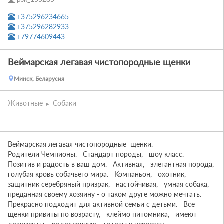
+375296234665
+375296282933
+79774609443
Веймарская легавая чистопородные щенки
Минск, Беларусия
Животные
Собаки
Веймарская легавая чистопородные  щенки.    

Родители Чемпионы.   Стандарт породы,   шоу класс.   
Позитив и радость в ваш дом.   Активная,   элегантная порода,   
голубая кровь собачьего мира.   Компаньон,   охотник,   
защитник серебряный призрак,   настойчивая,   умная собака,   
преданная своему хозяину - о таком друге можно мечтать.   
Прекрасно подходит для активной семьи с детьми.   Все 
щенки привиты по возрасту,   клеймо питомника,   имеют 