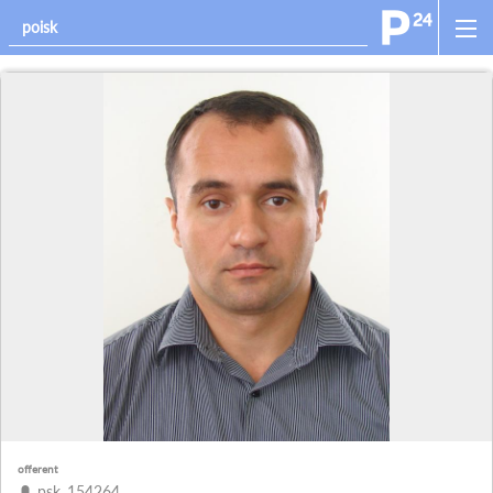
offerent
psk_154264