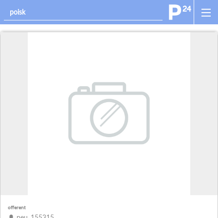
offerent
peu_155315