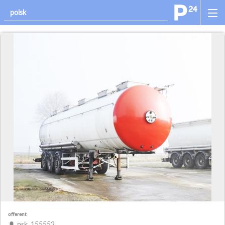
offerent
psk_155552