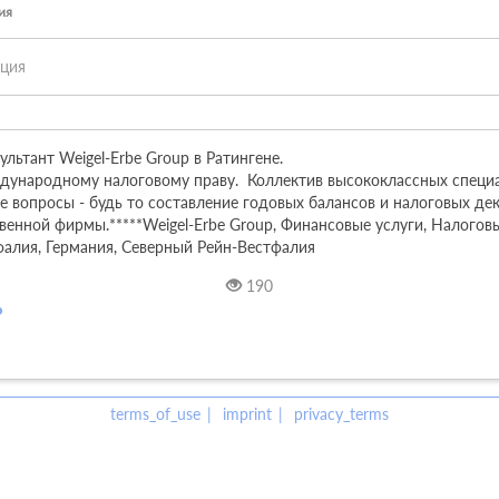
ия
ация
ьтант Weigel-Erbe Group в Ратингене. 

дународному налоговому праву.  Коллектив высококлассных специ
е вопросы - будь то составление годовых балансов и налоговых дек
енной фирмы.*****Weigel-Erbe Group, Финансовые услуги, Налоговы
фалия, Германия, Северный Рейн-Вестфалия
190
terms_of_use
imprint
privacy_terms