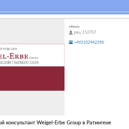
offerent
peu_152707
+492102942290
й консультант Weigel-Erbe Group в Ратингене