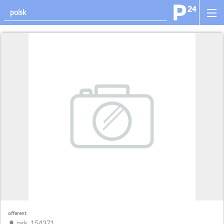
offerent
psk_154371