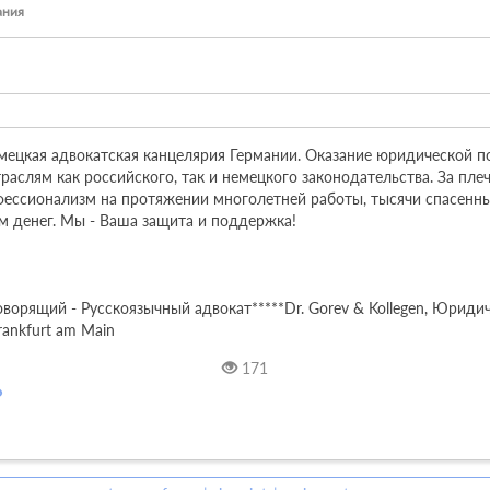
ания
-немецкая адвокатская канцелярия Германии. Оказание юридической 
аслям как российского, так и немецкого законодательства. За плеч
фессионализм на протяжении многолетней работы, тысячи спасенных
 денег. Мы - Ваша защита и поддержка!

ворящий - Русскоязычный адвокат*****Dr. Gorev & Kollegen, Юридиче
rankfurt am Main
171