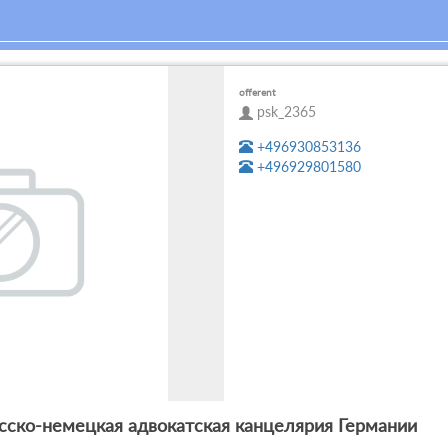
offerent
psk_2365
+496930853136
+496929801580
Русско-немецкая адвокатская канцелярия Германии