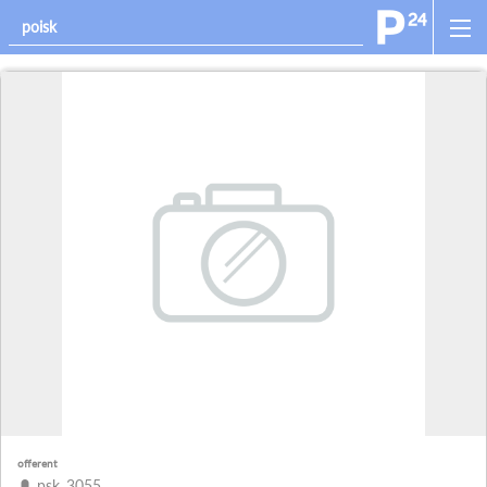
offerent
psk_3055