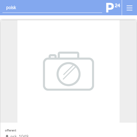
offerent
psk_1049