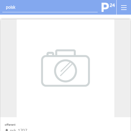
offerent
psk_1707