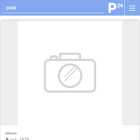
offerent
psk_1879