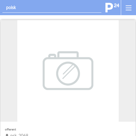
offerent
psk_2068