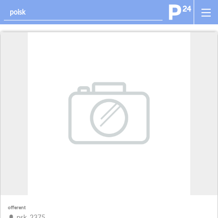
offerent
psk_2375