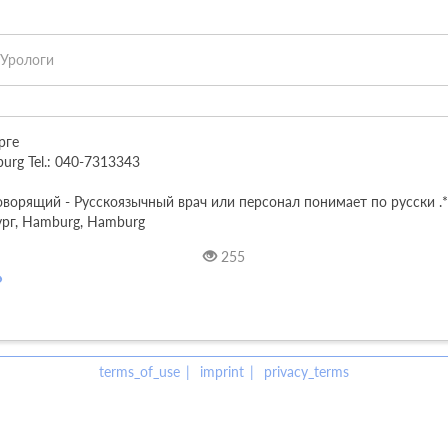
Урологи
ге

urg Tel.: 040-7313343

ворящий - Русскоязычный врач или персонал понимает по русски .***
ург, Hamburg, Hamburg
255
terms_of_use
imprint
privacy_terms