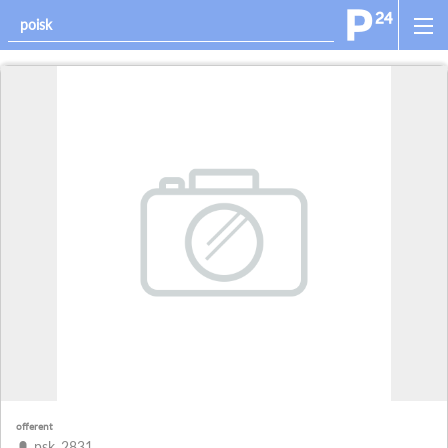
offerent
psk_2831