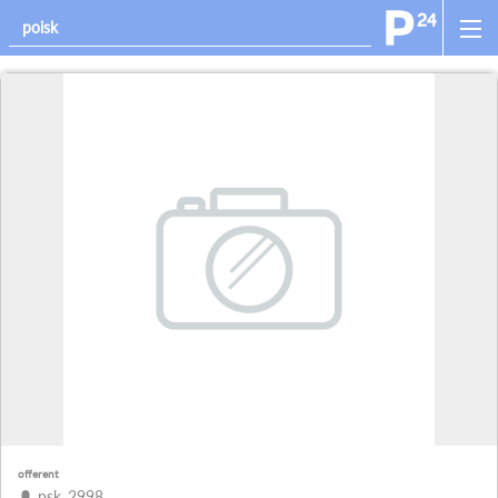
offerent
psk_2998