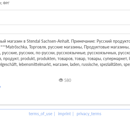
т, ФРГ
ый магазин в Stendal Sachsen-Anhalt. Примечание: Русский продукто
***Matröschka, Торговля, русские магазины, Продуктовые магазины, 
й, русские, русских, по-русски, русскоязычные, русскоязычных, русск
продукт, produkt, produkten, товаров, товар, товары, супермаркет, le
geschäft, lebensmittelmarkt, магазин, laden, russische, spezialitäten, spezi
580
terms_of_use
imprint
privacy_terms