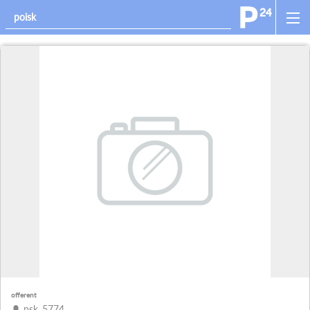
offerent
psk_5774