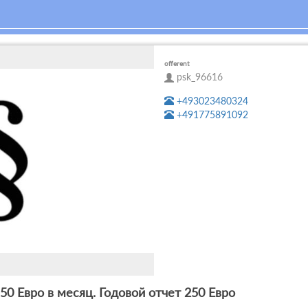
offerent
psk_96616
+493023480324
+491775891092
 50 Евро в месяц. Годовой отчет 250 Евро