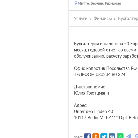
Митте, Берлин, Германия
Услуги
Финансы
Бухгалте
Бухгалтерия и налоги за 50 Евр
месяц, годовой отчет со всеми
обслуживанию, расчету заработ
Офис напротив Посольства РФ в
ТЕЛЕФОН 030234 80 324

Дипл.экономист

Юлия Грютцманн

Адрес: 

Unter den Linden 40

10117 Berlin Mitte*****Dipl. Bet
share