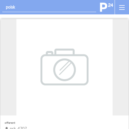
offerent
psk_4707