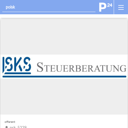
offerent
psk_5229