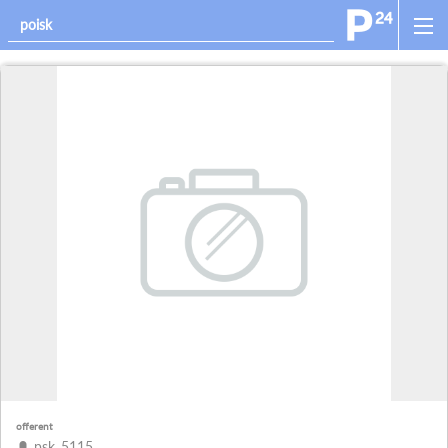
offerent
psk_5115