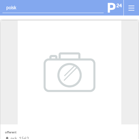
offerent
psk_1562