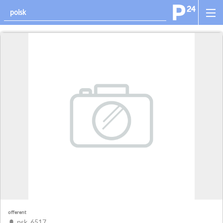
offerent
psk_6517