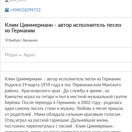
+494018299732
Клим Циммерманн - автор исполнитель песен
из Германии
Гамбург, Германия
Медиа
Аудио
Клим Циммерманн  - автор исполнитель песен из Германии. 
Родился 19 марта 1959 года в пос Первоманском Манского 
района , Красноярского края . До службы в армии , на 
Камчатке играл на гитаре и пел в местной музыкальной группе 
Берёзка. После переезда в Германию, в 2002 году , родилась 
идея самому писать стихи и музыку. Любовь к песне пришла 
от родителей . Мама обладала сильным красивым голосом. 
Отец играл на русской гармошке. Дальнейшая жизнь 
постоянно переплеталась с песней . Клим Циммерманн - 
исполнитель своих же песен появился в музыкальном кругу 