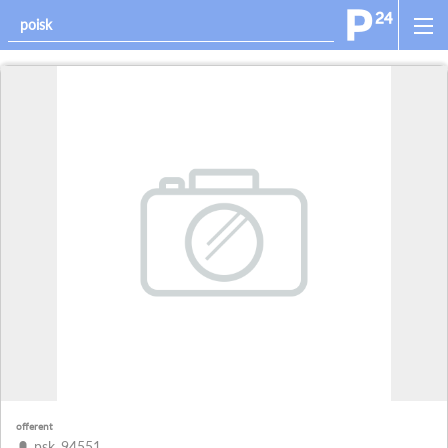
offerent
psk_94551