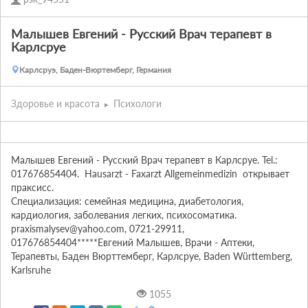
Малышев Евгений - Русский Врач терапевт в
Карлсруе
Карлсруэ, Баден-Вюртемберг, Германия
Здоровье и красота
Психологи
Малышев Евгений - Русский Врач терапевт в Карлсруе. Tel.: 
017676854404.  Hausarzt - Faxarzt Allgemeinmedizin  открывает 
праксисс.

Специализация: семейная медицина, диабетология, 
кардиология, заболевания легких, психосоматика. 

praxismalysev@yahoo.com, 0721-29911, 
017676854404*****Евгений Малышев, Врачи - Аптеки, 
Терапевты, Баден Вюрттемберг, Карлсруе, Baden Württemberg, 
Karlsruhe
1055