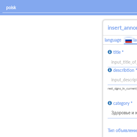
insert_anno
language
l
title *
allowed_signs:
describtion 
all
allowed_signs:
all
rest_signs_in_current
category *
Здоровье и 
Тип объявлени