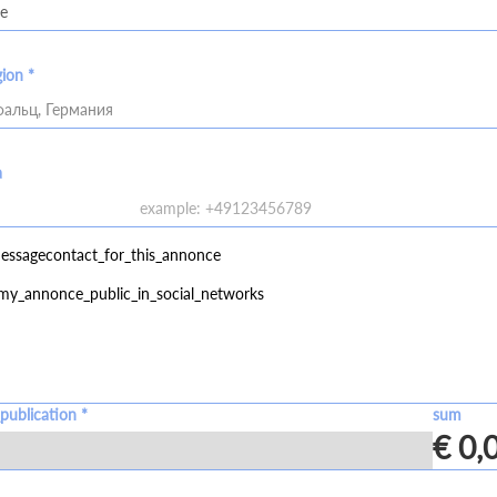
gion *
альц, Германия
a
essagecontact_for_this_annonce
my_annonce_public_in_social_networks
publication *
sum
€ 0,