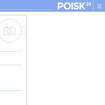
add_images
. , ! ? : ; , - + ! ( ) " $ %