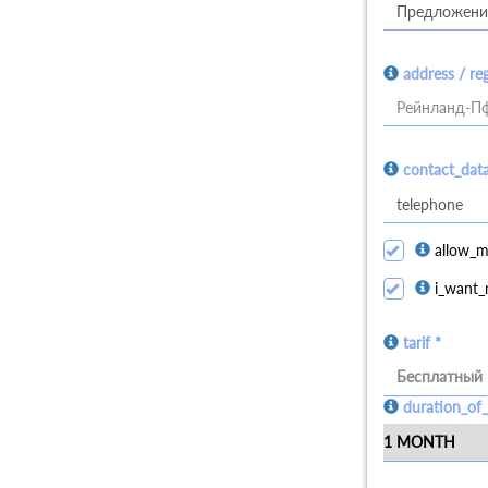
address / re
Рейнланд-Пф
contact_dat
allow_m
i_want_
tarif *
Бесплатный
duration_of_