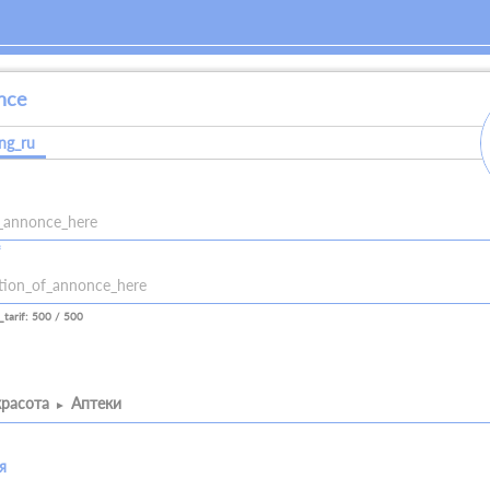
nce
ang_ru
*
owed_all_charakters
allowed_numbers
allowed_spaces
. , ! ? : ; , - + ! ( ) " $ %
owed_all_charakters
allowed_numbers
allowed_spaces
allowed_newlines
_tarif: 500 / 500
красота
Аптеки
я