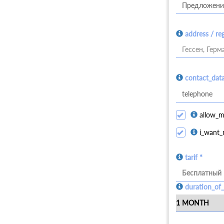
address / re
Гессен, Герм
contact_dat
allow_m
i_want_
tarif *
Бесплатный
duration_of_