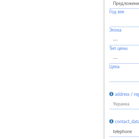
Год век
Эпоха
Тип цены
Цена
address / re
Украина
contact_dat