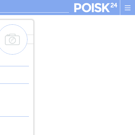
add_images
. , ! ? : ; , - + ! ( ) " $ %