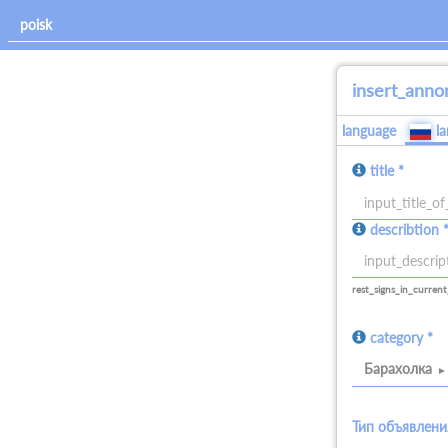
insert_anno
language
l
title *
allowed_signs:
describtion 
all
allowed_signs:
all
rest_signs_in_current
category *
Барахолка
Тип объявлени