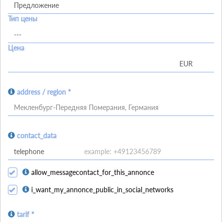
Тип цены
Цена
address / region *
Мекленбург-Передняя Померания, Германия
contact_data
allow_messagecontact_for_this_annonce
i_want_my_annonce_public_in_social_networks
tarif *