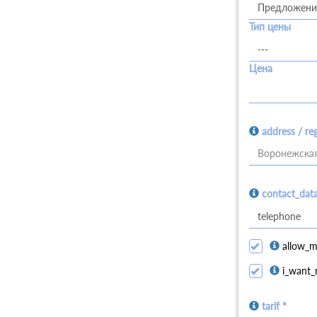
Тип цены
Цена
address / re
Воронежская
contact_dat
allow_m
i_want_
tarif *