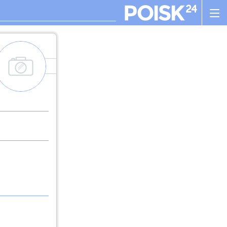
add_images
. , ! ? : ; , - + ! ( ) " $ %