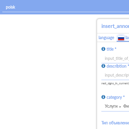
insert_anno
language
l
title *
allowed_signs:
describtion 
all
allowed_signs:
all
rest_signs_in_current
category *
Услуги
Фи
Тип объявлени