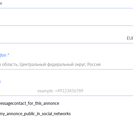
gion *
 область, Центральный федеральный округ, Россия
a
essagecontact_for_this_annonce
my_annonce_public_in_social_networks