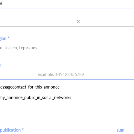
gion *
н, Гессен, Германия
a
essagecontact_for_this_annonce
my_annonce_public_in_social_networks
publication *
sum