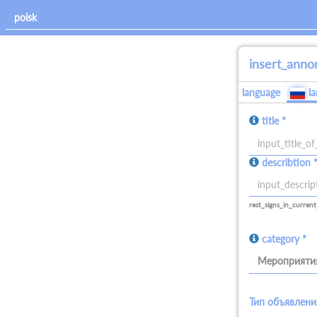
insert_anno
language
l
title *
allowed_signs:
describtion 
all
allowed_signs:
all
rest_signs_in_current
category *
Мероприяти
Тип объявлени