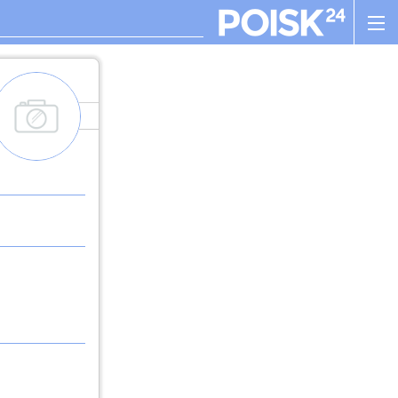
add_images
. , ! ? : ; , - + ! ( ) " $ %