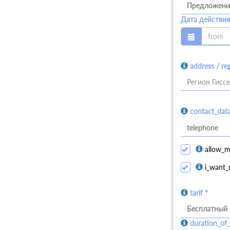
Дата действия
address / re
Регион Гиссе
contact_dat
allow_m
i_want_
tarif *
Бесплатный
duration_of_