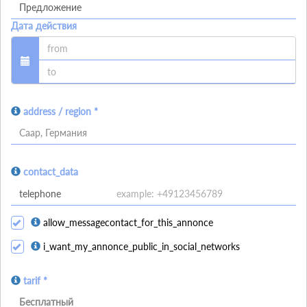
Дата действия
address / region *
Саар, Германия
contact_data
allow_messagecontact_for_this_annonce
i_want_my_annonce_public_in_social_networks
tarif *
Бесплатный