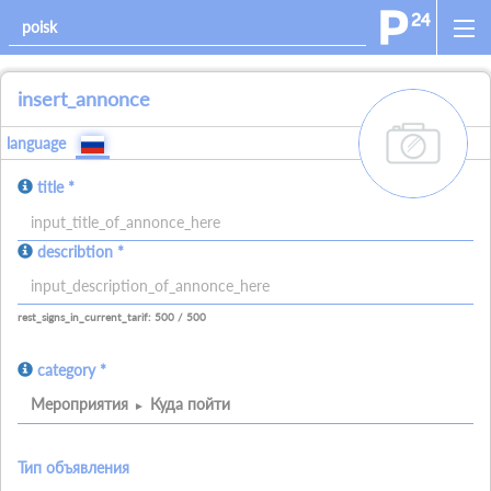
insert_annonce
add_images
language
title *
allowed_signs:
describtion *
allowed_all_charakters
allowed_numbers
allowed_spaces
allowed_signs:
allowed_all_charakters
allowed_numbers
allowed_spaces
allowed_ne
rest_signs_in_current_tarif: 500 / 500
category *
Мероприятия
Куда пойти
Тип объявления