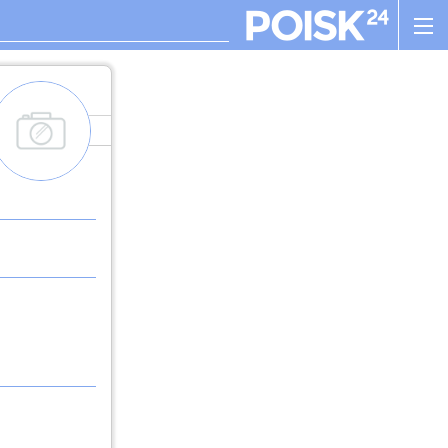
add_images
. , ! ? : ; , - + ! ( ) " $ %