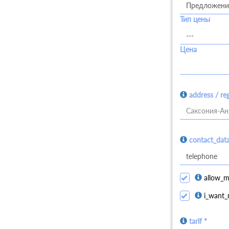
Тип цены
Цена
address / re
Саксония-Ан
contact_dat
allow_m
i_want_
tarif *