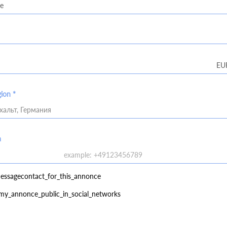
gion *
хальт, Германия
a
essagecontact_for_this_annonce
my_annonce_public_in_social_networks