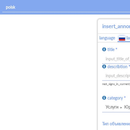
insert_anno
language
l
title *
allowed_signs:
describtion 
all
allowed_signs:
all
rest_signs_in_current
category *
Услуги
Юр
Тип объявлени