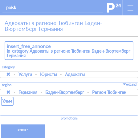
Адвокаты в регионе Тюбинген Баден-
Вюртемберг Германия
insert_free_annonce
in_category Адвокаты в регионе Тюбинген Баден-Вюртемберг
Германия
category
Услуги
Юристы
Адвокаты
expand
region
Германия
Баден-Вюртемберг
Регион Тюбинген
Ульм
promotions