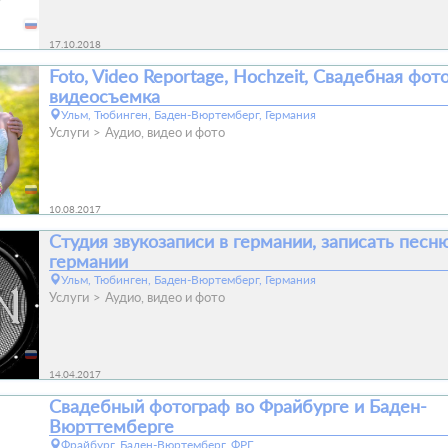
17.10.2018
Foto, Video Reportage, Hochzeit, Свадебная фот
видеосъемка
Ульм, Тюбинген, Баден-Вюртемберг, Германия
Услуги
Аудио, видео и фото
10.08.2017
Студия звукозаписи в германии, записать песню,
германии
Ульм, Тюбинген, Баден-Вюртемберг, Германия
Услуги
Аудио, видео и фото
14.04.2017
Свадебный фотограф во Фрайбурге и Баден-
Вюрттемберге
Фрайбург, Баден-Вюртемберг, ФРГ