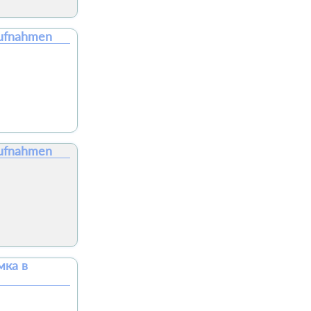
aufnahmen
aufnahmen
мка в