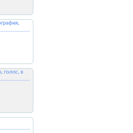
ография,
 голос, в