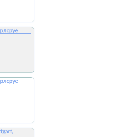
арлсруе
арлсруе
tgart,