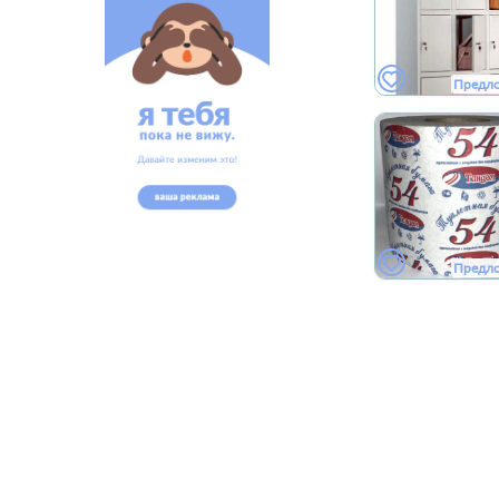
Предл
Предл