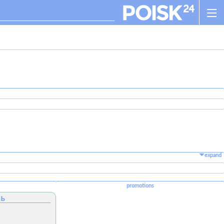
expand
promotions
ль