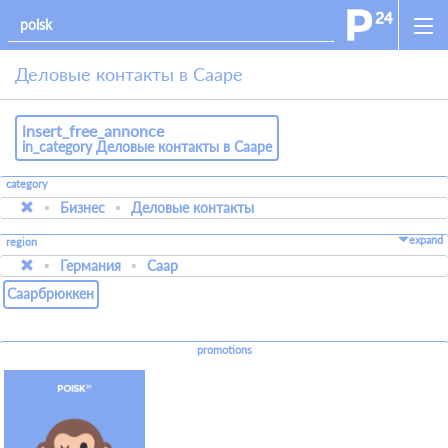
Деловые контакты в Сааре
insert_free_annonce
in_category Деловые контакты в Сааре
category
Бизнес
Деловые контакты
expand
region
Германия
Саар
Саарбрюккен
promotions