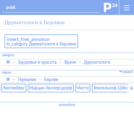
Дерматологи в Берлине
insert_free_annonce
in_category Дерматологи в Берлине
category
Здоровье и красота
Врачи
Дерматологи
expand
region
Германия
Берлин
Лихтенберг
Марцан-Хеллерсдорф
Митте
Темпельхоф-Шёнебе
promotions