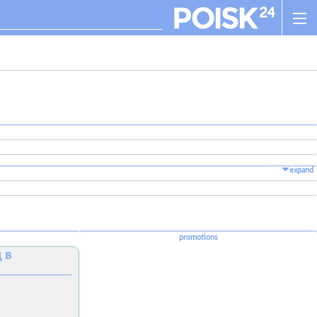
expand
promotions
 в