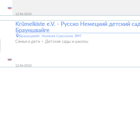
12.06.2010
Krümelkiste e.V. - Русско Немецкий детский сад
Брауншвайге
Брауншвейг, Нижняя Саксония, ФРГ
Семья и дети
Детские сады и школы
12.06.2010