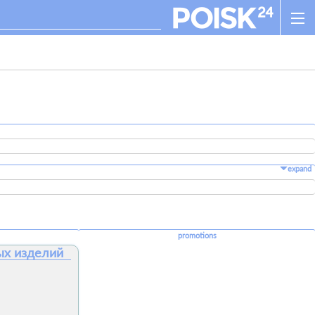
expand
promotions
ых изделий