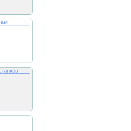
ния
станков