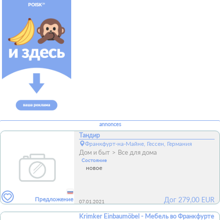
annonces
Тандир
Франкфурт-на-Майне, Гессен, Германия
Дом и быт
Все для дома
Состояние
новое
Предложение
Дог
279,00
EUR
07.01.2021
Krimker Einbaumöbel - Мебель во Франкфурте