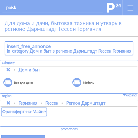
Для дома и дачи, бытовая техника и утварь в
регионе Дармштадт Гессен Германия
insert_free_annonce
in_category Дом и быт в регионе Дармштадт Гессен Германия
category
Дом и быт
Все для дома
Мебель
expand
region
Германия
Гессен
Регион Дармштадт
Франкфурт-на-Майне
promotions