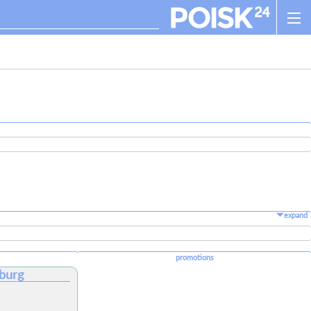
expand
promotions
burg