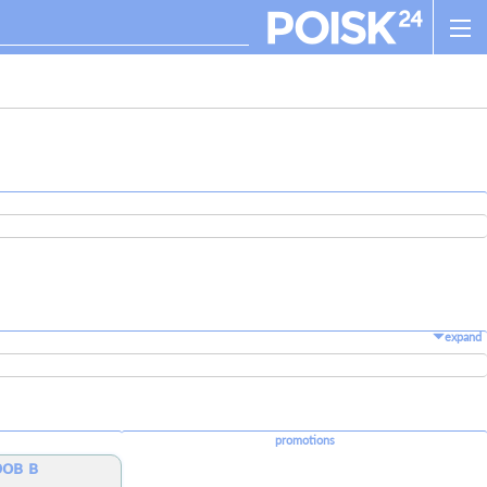
expand
promotions
ов в