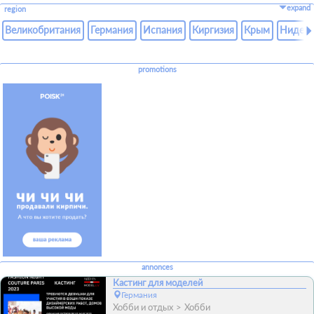
expand
region
Великобритания
Германия
Испания
Киргизия
Крым
Нидер
promotions
annonces
Кастинг для моделей
Германия
Хобби и отдых
Хобби