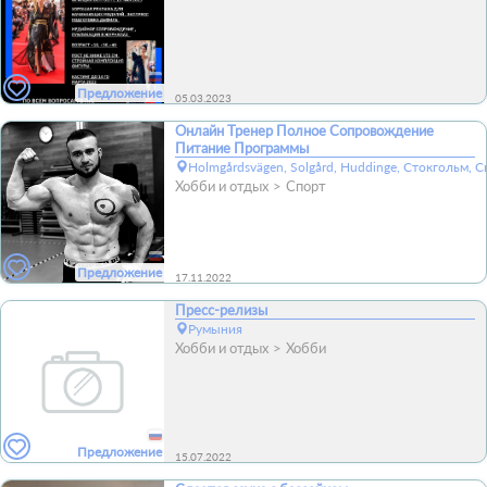
Предложение
05.03.2023
Онлайн Тренер Полное Сопровождение
Питание Программы
Holmgårdsvägen, Solgård, Huddinge, Стокгольм, 
Хобби и отдых
Спорт
Предложение
17.11.2022
Пресс-релизы
Румыния
Хобби и отдых
Хобби
Предложение
15.07.2022