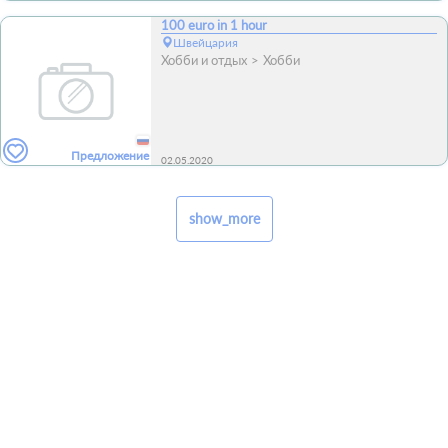
100 euro in 1 hour
Швейцария
Хобби и отдых
Хобби
Предложение
02.05.2020
show_more