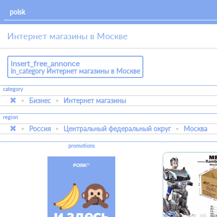
Интернет магазины в Москве
insert_free_annonce
in_category Интернет магазины в Москве
category
Бизнес
Интернет магазины
region
Россия
Центральный федеральный округ
Москва
promotions