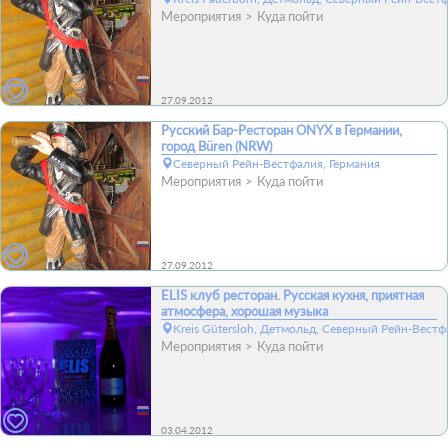
Мероприятия
Куда пойти
27.09.2012
Русский Бар-Ресторан ONYX в Германии,
город Büren (NRW)
Северный Рейн-Вестфалия, Германия
Мероприятия
Куда пойти
27.09.2012
ELIS клуб ресторан. Русская кухня, приятная
атмосфера, хорошая музыка
Kreis Gütersloh, Детмольд, Северный Рейн-Вестф
Мероприятия
Куда пойти
03.04.2012