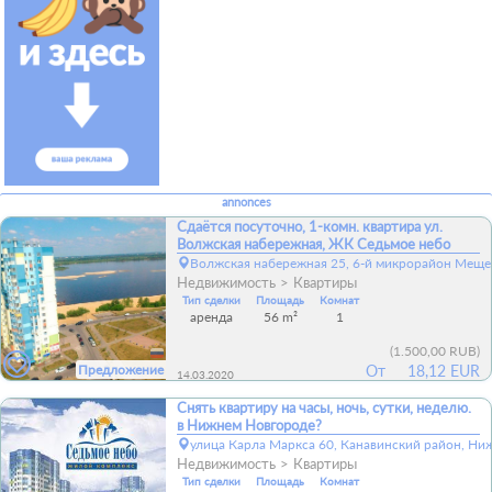
annonces
Сдаётся посуточно, 1-комн. квартира ул.
Волжская набережная, ЖК Седьмое небо
Волжская набережная 25, 6-й микрорайон Мещер
Недвижимость
Квартиры
Тип сделки
Площадь
Комнат
аренда
56 m²
1
(
1.500,00 RUB
)
Предложение
От
18,12 EUR
14.03.2020
Снять квартиру на часы, ночь, сутки, неделю.
в Нижнем Новгороде?
улица Карла Маркса 60, Канавинский район, Ни
Недвижимость
Квартиры
Тип сделки
Площадь
Комнат