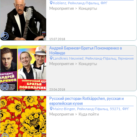
Koblenz, Рейнланд-Пфальц, ФРГ
Мероприятия
Концерты
15.07.2018
Андрей Баринов+Братья Пономаренко в
Нойвиде
Landkreis Neuwied, Рейнланд-Пфальц, Германия
Мероприятия
Концерты
23.06.2018
Русский ресторан Rotkäppchen, русская и
европейская кухня
Mainz-Bingen, Рейнланд-Пфальц, 55271, ФРГ
Мероприятия
Куда пойти