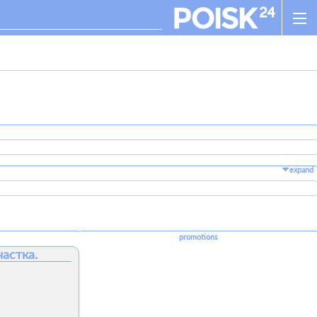
expand
promotions
астка.